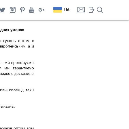
UA
ідних умовах
х суконь оптом в
 європейським, а й
у - ми пропонуємо
у ми гарантуємо
швидкою доставкою
ні колекції, так і
в'язань.
есуарів оптом всім