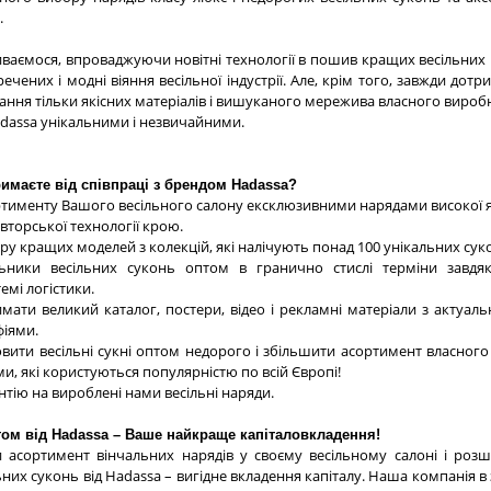
.
ваємося, впроваджуючи новітні технології в пошив кращих весільних 
ечених і модні віяння весільної індустрії. Але, крім того, завжди дот
ання тільки якісних матеріалів і вишуканого мережива власного виробн
adassa унікальними і незвичайними.
римаєте від співпраці з брендом Hadassa?
тименту Вашого весільного салону ексклюзивними нарядами високої 
вторської технології крою.
ру кращих моделей з колекцій, які налічують понад 100 унікальних сук
ьники весільних суконь оптом в гранично стислі терміни завдя
емі логістики.
мати великий каталог, постери, відео і рекламні матеріали з актуал
іями.
вити весільні сукні оптом недорого і збільшити асортимент власного
, які користуються популярністю по всій Європі!
нтію на вироблені нами весільні наряди.
птом від Hadassa – Ваше найкраще капіталовкладення!
 асортимент вінчальних нарядів у своєму весільному салоні і розш
ьних суконь від Hadassa – вигідне вкладення капіталу. Наша компанія 