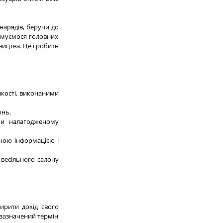
нарядів, беручи до
римуємося головних
ицтва. Це і робить
якості, виконаними
онь.
ки налагодженому
ьною інформацією і
 весільного салону
ирити дохід свого
в зазначений термін