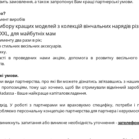
авить замовлення, а також запропонує Вам кращі партнерські умови.
мо?
ент виробів
бору кращих моделей з колекцій вінчальних нарядів різн
 XXL, для майбутніх мам
менту два рази в рік;
стильних весільних аксесуарів.
мку.
сті в проведених нами акціях, допомога в розвитку весільного
ів.
кі умови.
и види партнерства, про які Ви можете дізнатись зв'язавшись з наш
пропозиціям, тому що хочемо, щоб Ви отримували відмінний заробіт
Hadassa - Ваше найкраще капіталовкладення.
ідхід. У роботі з партнерами ми враховуємо специфіку, потреби і 
робляємо персональну концепцію партнерства для партнера і керуємося
с виникнуть запитання або виникне необхідність уточнення -
зателефон