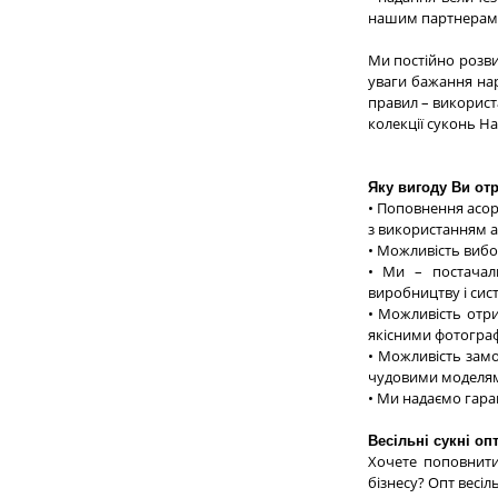
нашим партнерам
Ми постійно розви
уваги бажання нар
правил – використ
колекції суконь H
Яку вигоду Ви от
• Поповнення асор
з використанням а
• Можливість вибо
• Ми – постачал
виробництву і сист
• Можливість отри
якісними фотограф
• Можливість замо
чудовими моделями
• Ми надаємо гара
Весільні сукні о
Хочете поповнити
бізнесу? Опт весіл