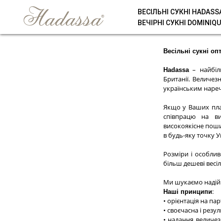
ВЕСІЛЬНІ СУКНІ HADASS
ВЕЧІРНІ СУКНІ DOMINIQU
Весільні сукні оп
– найбіл
Hadassa
Британії. Величез
українським наре
Якщо у Ваших пла
співпрацю на в
високоякісне пош
в будь-яку точку У
Розміри і особлив
більш дешеві весіл
Ми шукаємо надійни
:
Наші принципи
• орієнтація на па
• своєчасна і резу
• надання величез