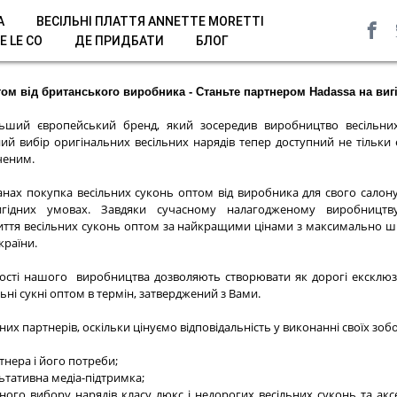
A
ВЕСІЛЬНІ ПЛАТТЯ ANNETTE MORETTI
E LE CO
ДЕ ПРИДБАТИ
БЛОГ
том від британського виробника - Станьте партнером Hadassa на виг
ьший європейський бренд, який зосередив виробництво весільни
ний вибір оригінальних весільних нарядів тепер доступний не тільки
ченим.
нах покупка весільних суконь оптом від виробника для свого салон
игідних умовах. Завдяки сучасному налагодженому виробництв
иття весільних суконь оптом за найкращими цінами з максимально 
країни.
ості нашого виробництва дозволяють створювати як дорогі ексклюзив
ьні сукні оптом в термін, затверджений з Вами.
х партнерів, оскільки цінуємо відповідальність у виконанні своїх зобо
ртнера і його потреби;
льтативна медіа-підтримка;
ного вибору нарядів класу люкс і недорогих весільних суконь та акс