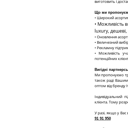
виготовить і дост
Що ми пропонує
•
Широкий асортим
•
Можливість ви
luxury, дешеві,
•
Оновлення асорти
•
Величезний вибір 
•
Рекламну підтри
•
Можливість уча
потенційних клієнт
Вигідні партнерсь
Ми пропонуємо тр
також раді Вашим 
оптом від бренду 
Індивідуальний п
клієнта. Тому роз
У разі, якщо у Ва
91 91 950