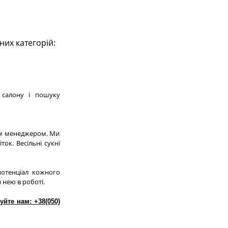
их категорій:
 салону і пошуку
им менеджером. Ми
ок. Весільні сукні
потенціал кожного
 нею в роботі.
уйте нам: +38(050)