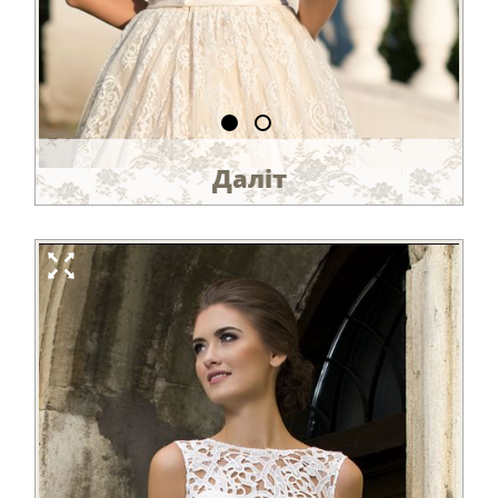
Даліт