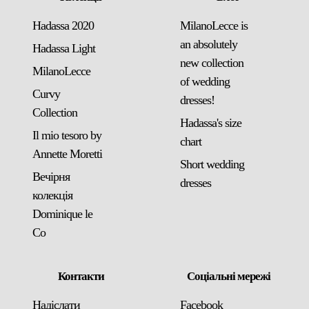
Hadassa 2020
MilanoLecce is
an absolutely
Hadassa Light
new collection
MilanoLecce
of wedding
Curvy
dresses!
Collection
Hadassa's size
Il mio tesoro by
chart
Annette Moretti
Short wedding
Вечірня
dresses
колекція
Dominique le
Co
Контакти
Соціальні мережі
Надіслати
Facebook