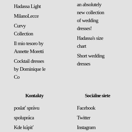
an absolutely
Hadassa Light
new collection
MilanoLecce
of wedding
Curvy
dresses!
Collection
Hadassa's size
Il mio tesoro by
chart
Annette Moretti
Short wedding
Cocktail dresses
dresses
by Dominique le
Co
Kontakty
Sociálne siete
poslať správu
Facebook
spolupráca
Twitter
Kde kúpiť
Instagram